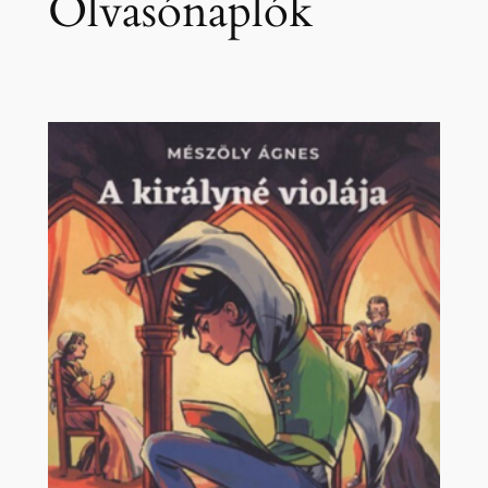
Olvasónaplók