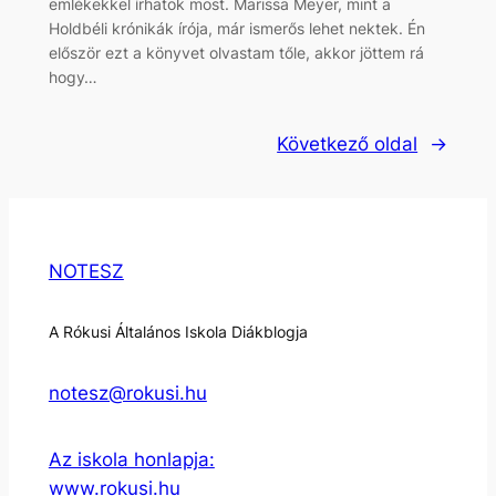
emlékekkel írhatok most. Marissa Meyer, mint a
Holdbéli krónikák írója, már ismerős lehet nektek. Én
először ezt a könyvet olvastam tőle, akkor jöttem rá
hogy…
Következő oldal
→
NOTESZ
A Rókusi Általános Iskola Diákblogja
notesz@rokusi.hu
Az iskola honlapja:
www.rokusi.hu