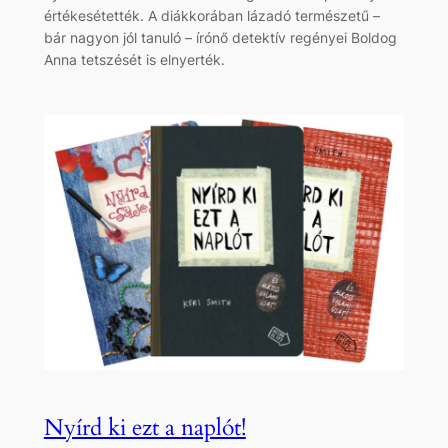
értékesétették. A diákkorában lázadó természetű –
bár nagyon jól tanuló – írónő detektív regényei Boldog
Anna tetszését is elnyerték.
Nyírd ki ezt a naplót!