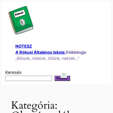
Ugrás
a
tartalomhoz
NOTESZ
A Rókusi Általános Iskola
Diákblogja
„Rólunk, rólatok, tőlünk, nektek…”
Keresés
Kutass!
Kategória: