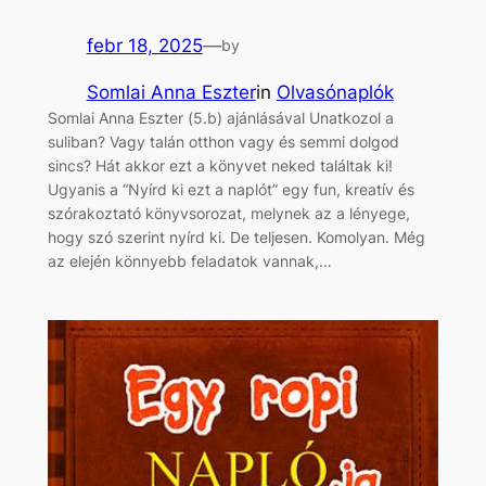
febr 18, 2025
—
by
Somlai Anna Eszter
in
Olvasónaplók
Somlai Anna Eszter (5.b) ajánlásával Unatkozol a
suliban? Vagy talán otthon vagy és semmi dolgod
sincs? Hát akkor ezt a könyvet neked találtak ki!
Ugyanis a “Nyírd ki ezt a naplót” egy fun, kreatív és
szórakoztató könyvsorozat, melynek az a lényege,
hogy szó szerint nyírd ki. De teljesen. Komolyan. Még
az elején könnyebb feladatok vannak,…