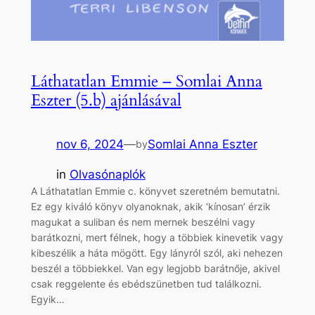
Láthatatlan Emmie – Somlai Anna
Eszter (5.b) ajánlásával
nov 6, 2024
—
Somlai Anna Eszter
by
in
Olvasónaplók
A Láthatatlan Emmie c. könyvet szeretném bemutatni.
Ez egy kiváló könyv olyanoknak, akik ‘kínosan’ érzik
magukat a suliban és nem mernek beszélni vagy
barátkozni, mert félnek, hogy a többiek kinevetik vagy
kibeszélik a háta mögött. Egy lányról szól, aki nehezen
beszél a többiekkel. Van egy legjobb barátnője, akivel
csak reggelente és ebédszünetben tud találkozni.
Egyik…