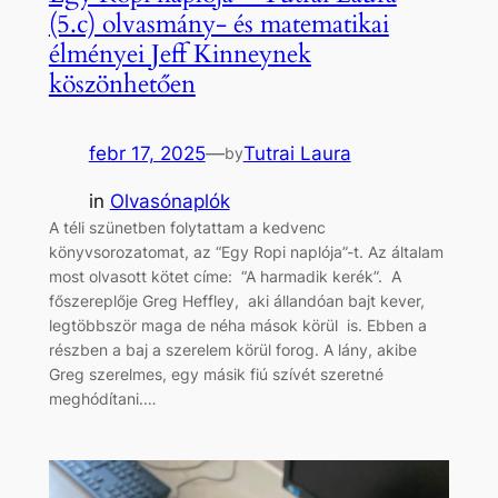
(5.c) olvasmány- és matematikai
élményei Jeff Kinneynek
köszönhetően
febr 17, 2025
—
Tutrai Laura
by
in
Olvasónaplók
A téli szünetben folytattam a kedvenc
könyvsorozatomat, az “Egy Ropi naplója”-t. Az általam
most olvasott kötet címe: “A harmadik kerék”. A
főszereplője Greg Heffley, aki állandóan bajt kever,
legtöbbször maga de néha mások körül is. Ebben a
részben a baj a szerelem körül forog. A lány, akibe
Greg szerelmes, egy másik fiú szívét szeretné
meghódítani.…