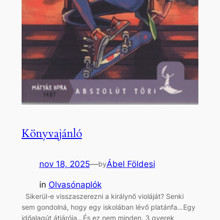
Könyvajánló
nov 18, 2025
—
Ábel Földesi
by
in
Olvasónaplók
Sikerül-e visszaszerezni a királynő violáját? Senki
sem gondolná, hogy egy iskolában lévő platánfa…Egy
időalagút átjárója…És ez nem minden. 3 gyerek