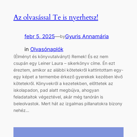
Az olvasással Te is nyerhetsz!
febr 5, 2025
—
Gyuris Annamária
by
in
Olvasónaplók
(Élményt és könyvutalványt) Remek! És ez nem
csupán egy Leiner Laura – sikerkönyv címe. Én ezt
éreztem, amikor az alábbi kötetekről kattintottam egy-
egy képet a termembe érkező gyerekek kezében lévő
kötetekről. Könyvekről a kezetekben, előttetek az
iskolapadon, pad alatt megbújva, ahogyan
feladataitok végeztével, akár még tanórán is
beleolvastok. Mert hát az izgalmas pillanatokra bizony
nehéz…