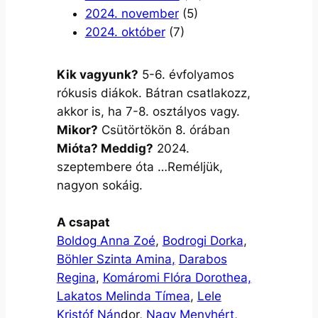
2024. november
(5)
2024. október
(7)
Kik vagyunk?
5-6. évfolyamos
rókusis diákok. Bátran csatlakozz,
akkor is, ha 7-8. osztályos vagy.
Mikor?
Csütörtökön 8. órában
Mióta? Meddig?
2024.
szeptembere óta …Reméljük,
nagyon sokáig.
A csapat
Boldog Anna Zoé
,
Bodrogi Dorka
,
Böhler Szinta Amina
,
Darabos
Regina
,
Komáromi Flóra Dorothea,
Lakatos Melinda Tímea
,
Lele
Kristóf Nán
dor,
Nagy Menyhért
,