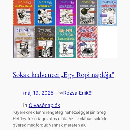
Sokak kedvence: „Egy Ropi naplója”
máj 19, 2025
—
Rózsa Enikő
by
in
Olvasónaplók
“Gyereknek lenni rengeteg nehézséggel jár. Greg
Heffley felső tagozatos diák. Az iskolában sokféle
gyerek megfordul: vannak méreten aluli