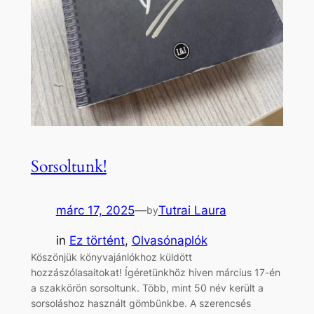
Sorsoltunk!
márc 17, 2025
—
Tutrai Laura
by
in
Ez történt
, 
Olvasónaplók
Köszönjük könyvajánlókhoz küldött
hozzászólasaitokat! Ígéretünkhöz híven március 17-én
a szakkörön sorsoltunk. Több, mint 50 név került a
sorsoláshoz használt gömbünkbe. A szerencsés