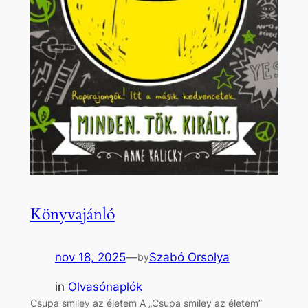
Könyvajánló
nov 18, 2025
—
Szabó Orsolya
by
in
Olvasónaplók
Csupa smiley az életem A „Csupa smiley az életem”