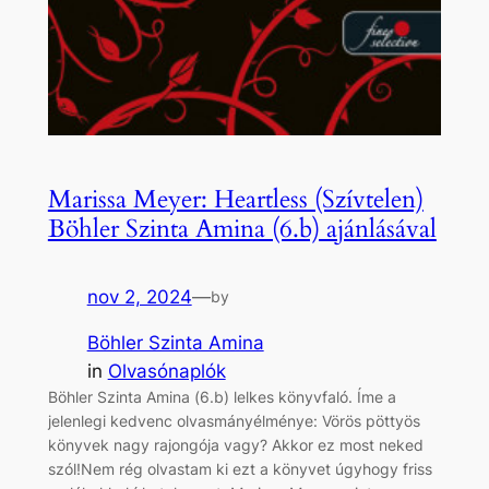
Marissa Meyer: Heartless (Szívtelen)
Böhler Szinta Amina (6.b) ajánlásával
nov 2, 2024
—
by
Böhler Szinta Amina
in
Olvasónaplók
Böhler Szinta Amina (6.b) lelkes könyvfaló. Íme a
jelenlegi kedvenc olvasmányélménye: Vörös pöttyös
könyvek nagy rajongója vagy? Akkor ez most neked
szól!Nem rég olvastam ki ezt a könyvet úgyhogy friss