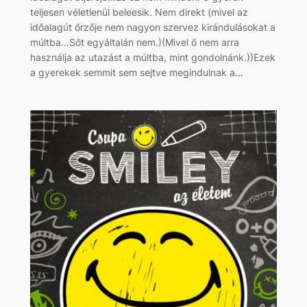
teljesen véletlenül beleesik. Nem direkt (mivel az
időalagút őrzője nem nagyon szervez kirándulásokat a
múltba…Sőt egyáltalán nem.)(Mivel ő nem arra
használja az utazást a múltba, mint gondolnánk.))Ezek
a gyerekek semmit sem sejtve megindulnak a…