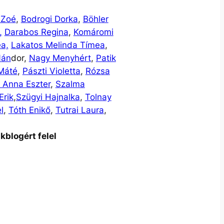
 Zoé
,
Bodrogi Dorka
,
Böhler
,
Darabos Regina
,
Komáromi
ea,
Lakatos Melinda Tímea
,
Nán
dor,
Nagy Menyhért
,
Patik
 Máté
,
Pászti Violetta
,
Rózsa
 Anna Eszter
,
Szalma
Erik
,
Szügyi Hajnalka
,
Tolnay
l
,
Tóth Enikő
,
Tutrai Laura
,
kblogért felel