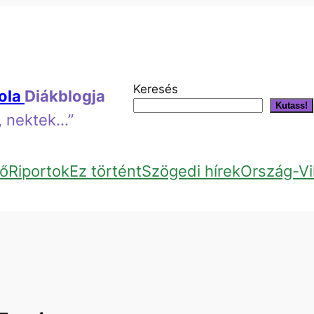
Keresés
kola
Diákblogja
Kutass!
k, nektek…”
ő
Riportok
Ez történt
Szögedi hírek
Ország-Vi