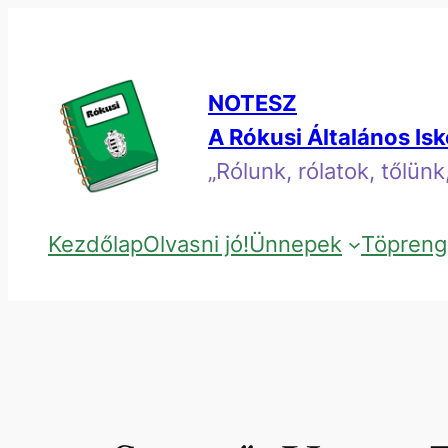
Ugrás
a
tartalomhoz
NOTESZ
A Rókusi Általános Is
„Rólunk, rólatok, tőlün
Kezdőlap
Olvasni jó!
Ünnepek
Töpreng