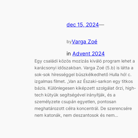
dec 15, 2024
—
Varga Zoé
by
in
Advent 2024
Egy családi közös mozizás kiváló program lehet a
karácsonyi időszakban. Varga Zoé (5.b) is látta a
sok-sok hírességgel büszkélkedhető Hulla hó! c.
izgalmas filmet. „Van az Északi-sarkon egy titkos
bázis. Különlegesen kiképzett szolgálat őrzi, high-
tech kütyük segítségével irányítják, és a
személyzete csupán egyetlen, pontosan
meghatározott célra koncentrál. De szerencsére
nem katonák, nem deszantosok és nem…