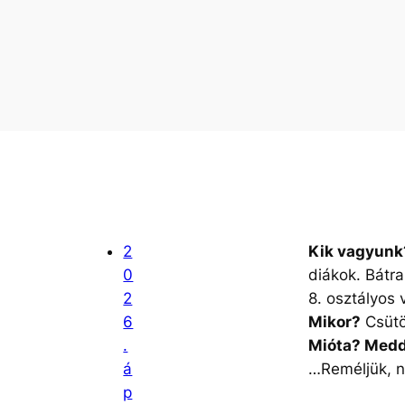
2
Kik vagyunk
0
diákok. Bátra
2
8. osztályos 
6
Mikor?
Csütö
.
Mióta? Medd
á
…Reméljük, n
p