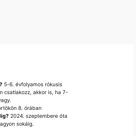
?
5-6. évfolyamos rókusis
n csatlakozz, akkor is, ha 7-
vagy.
rtökön 8. órában
ig?
2024. szeptembere óta
agyon sokáig.