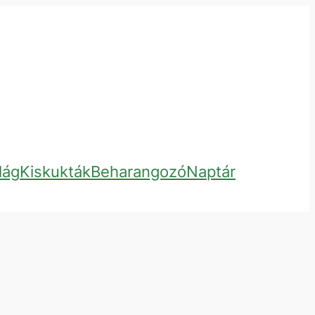
lág
Kiskukták
Beharangozó
Naptár