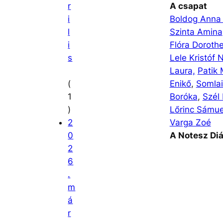
r
A csapat
i
Boldog Anna
l
Szinta Amina
i
Flóra Doroth
s
Lele Kristóf 
Laura,
Patik
(
Enikő
,
Somlai
1
Boróka
,
Szél 
)
Lőrinc Sámue
2
Varga Zoé
0
A Notesz Diá
2
6
.
m
á
r