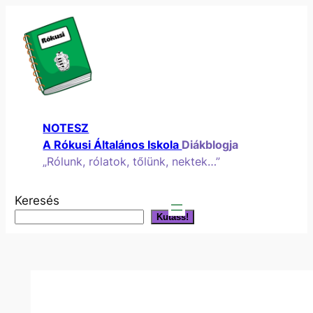
Ugrás
a
tartalomhoz
NOTESZ
A Rókusi Általános Iskola
Diákblogja
„Rólunk, rólatok, tőlünk, nektek…”
Keresés
Kutass!