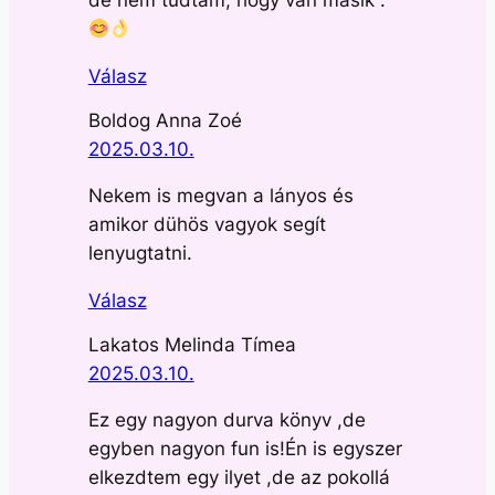
de nem tudtam, hogy van másik .
Válasz
Boldog Anna Zoé
2025.03.10.
Nekem is megvan a lányos és
amikor dühös vagyok segít
lenyugtatni.
Válasz
Lakatos Melinda Tímea
2025.03.10.
Ez egy nagyon durva könyv ,de
egyben nagyon fun is!Én is egyszer
elkezdtem egy ilyet ,de az pokollá