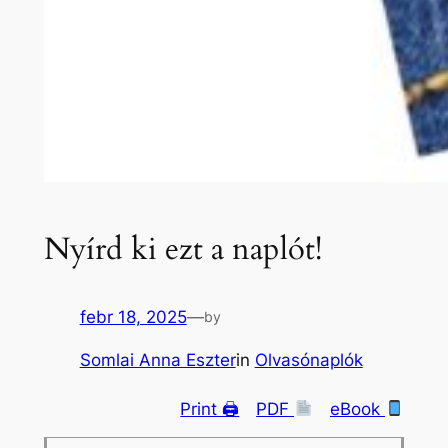
Nyírd ki ezt a naplót!
febr 18, 2025
—
by
Somlai Anna Eszter
in
Olvasónaplók
Print 🖨
PDF
eBook