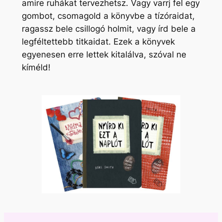
amire ruhákat tervezhetsz. Vagy varrj fel egy
gombot, csomagold a könyvbe a tízóraidat,
ragassz bele csillogó holmit, vagy írd bele a
legféltettebb titkaidat. Ezek a könyvek
egyenesen erre lettek kitalálva, szóval ne
kíméld!