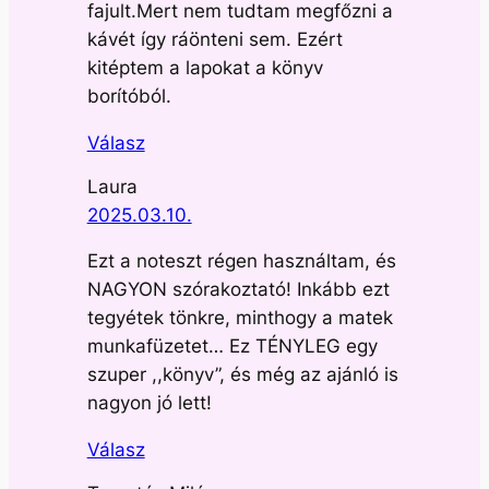
fajult.Mert nem tudtam megfőzni a
kávét így ráönteni sem. Ezért
kitéptem a lapokat a könyv
borítóból.
Válasz
Laura
2025.03.10.
Ezt a noteszt régen használtam, és
NAGYON szórakoztató! Inkább ezt
tegyétek tönkre, minthogy a matek
munkafüzetet… Ez TÉNYLEG egy
szuper ,,könyv”, és még az ajánló is
nagyon jó lett!
Válasz