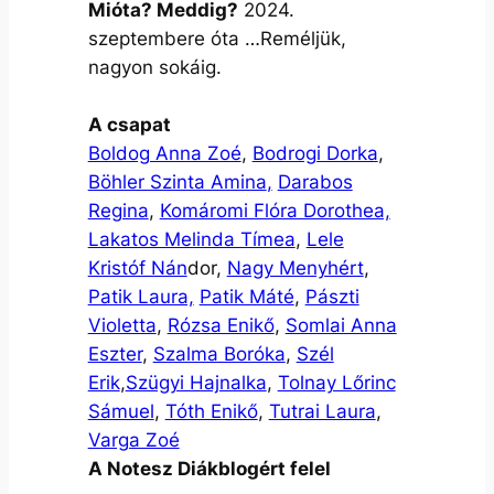
Mióta? Meddig?
2024.
szeptembere óta …Reméljük,
nagyon sokáig.
A csapat
Boldog Anna Zoé
,
Bodrogi Dorka
,
Böhler Szinta Amina
,
Darabos
Regina
,
Komáromi Flóra Dorothea,
Lakatos Melinda Tímea
,
Lele
Kristóf Nán
dor,
Nagy Menyhért
,
Patik Laura,
Patik Máté
,
Pászti
Violetta
,
Rózsa Enikő
,
Somlai Anna
Eszter
,
Szalma Boróka
,
Szél
Erik
,
Szügyi Hajnalka
,
Tolnay Lőrinc
Sámuel
,
Tóth Enikő
,
Tutrai Laura
,
Varga Zoé
A Notesz Diákblogért felel