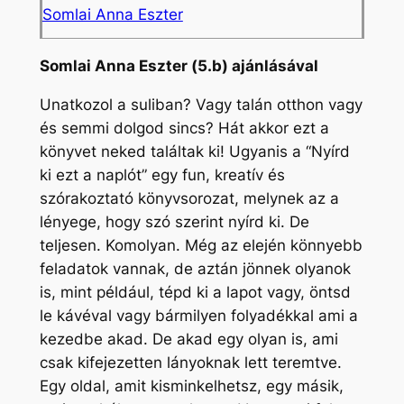
Somlai Anna Eszter
Somlai Anna Eszter (5.b) ajánlásával
Unatkozol a suliban? Vagy talán otthon vagy
és semmi dolgod sincs? Hát akkor ezt a
könyvet neked találtak ki! Ugyanis a “Nyírd
ki ezt a naplót” egy fun, kreatív és
szórakoztató könyvsorozat, melynek az a
lényege, hogy szó szerint nyírd ki. De
teljesen. Komolyan. Még az elején könnyebb
feladatok vannak, de aztán jönnek olyanok
is, mint például, tépd ki a lapot vagy, öntsd
le kávéval vagy bármilyen folyadékkal ami a
kezedbe akad. De akad egy olyan is, ami
csak kifejezetten lányoknak lett teremtve.
Egy oldal, amit kisminkelhetsz, egy másik,