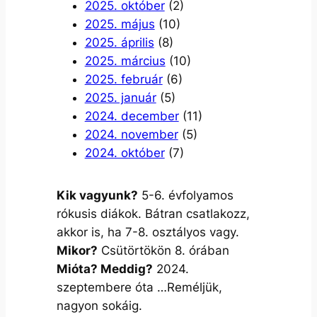
2025. október
(2)
2025. május
(10)
2025. április
(8)
2025. március
(10)
2025. február
(6)
2025. január
(5)
2024. december
(11)
2024. november
(5)
2024. október
(7)
Kik vagyunk?
5-6. évfolyamos
rókusis diákok. Bátran csatlakozz,
akkor is, ha 7-8. osztályos vagy.
Mikor?
Csütörtökön 8. órában
Mióta? Meddig?
2024.
szeptembere óta …Reméljük,
nagyon sokáig.