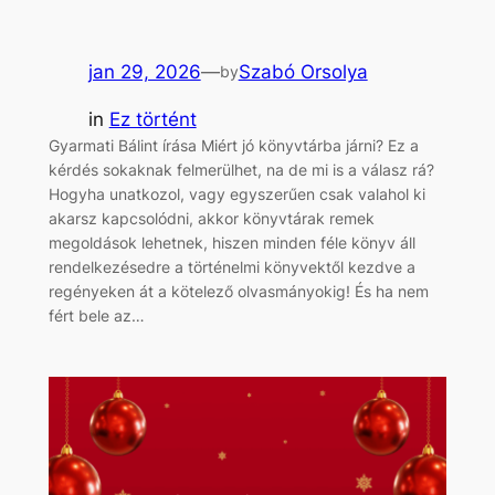
jan 29, 2026
—
Szabó Orsolya
by
in
Ez történt
Gyarmati Bálint írása Miért jó könyvtárba járni? Ez a
kérdés sokaknak felmerülhet, na de mi is a válasz rá?
Hogyha unatkozol, vagy egyszerűen csak valahol ki
akarsz kapcsolódni, akkor könyvtárak remek
megoldások lehetnek, hiszen minden féle könyv áll
rendelkezésedre a történelmi könyvektől kezdve a
regényeken át a kötelező olvasmányokig! És ha nem
fért bele az…