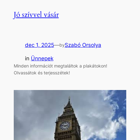
Jó szívvel vásár
dec 1, 2025
—
Szabó Orsolya
by
in
Ünnepek
Minden információt megtaláltok a plakátokon!
Olvassátok és terjesszétek!