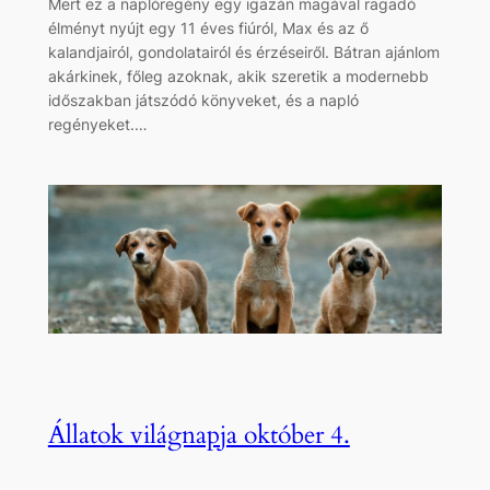
Mert ez a naplóregény egy igazán magával ragadó
élményt nyújt egy 11 éves fiúról, Max és az ő
kalandjairól, gondolatairól és érzéseiről. Bátran ajánlom
akárkinek, főleg azoknak, akik szeretik a modernebb
időszakban játszódó könyveket, és a napló
regényeket.…
Állatok világnapja október 4.