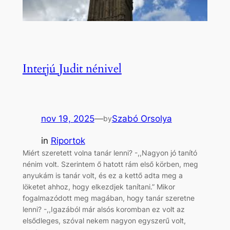
Interjú Judit nénivel
nov 19, 2025
—
Szabó Orsolya
by
in
Riportok
Miért szeretett volna tanár lenni? -,,Nagyon jó tanító
nénim volt. Szerintem ő hatott rám első körben, meg
anyukám is tanár volt, és ez a kettő adta meg a
löketet ahhoz, hogy elkezdjek tanítani.” Mikor
fogalmazódott meg magában, hogy tanár szeretne
lenni? -,,Igazából már alsós koromban ez volt az
elsődleges, szóval nekem nagyon egyszerű volt,