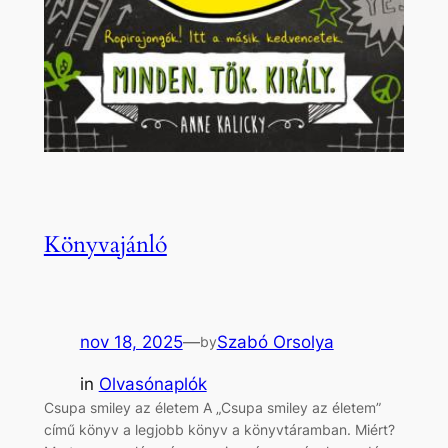
Könyvajánló
nov 18, 2025
—
Szabó Orsolya
by
in
Olvasónaplók
Csupa smiley az életem A „Csupa smiley az életem”
című könyv a legjobb könyv a könyvtáramban. Miért?