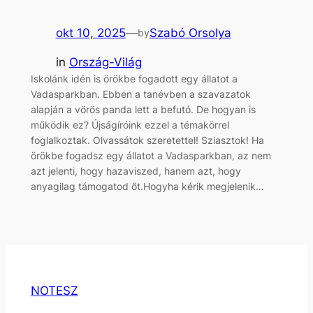
okt 10, 2025
—
Szabó Orsolya
by
in
Ország-Világ
Iskolánk idén is örökbe fogadott egy állatot a
Vadasparkban. Ebben a tanévben a szavazatok
alapján a vörös panda lett a befutó. De hogyan is
működik ez? Újságíróink ezzel a témakörrel
foglalkoztak. Olvassátok szeretettel! Sziasztok! Ha
örökbe fogadsz egy állatot a Vadasparkban, az nem
azt jelenti, hogy hazaviszed, hanem azt, hogy
anyagilag támogatod őt.Hogyha kérik megjelenik…
NOTESZ