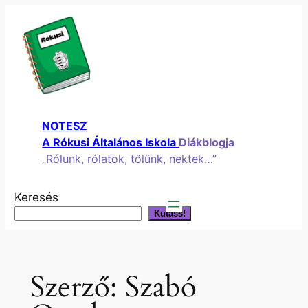
Ugrás
a
tartalomhoz
NOTESZ
A Rókusi Általános Iskola
Diákblogja
„Rólunk, rólatok, tőlünk, nektek…”
Keresés
Kutass!
Szerző:
Szabó