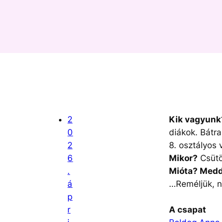
2
Kik vagyunk
0
diákok. Bátra
2
8. osztályos 
6
Mikor?
Csütö
.
Mióta? Medd
á
…Reméljük, n
p
r
A csapat