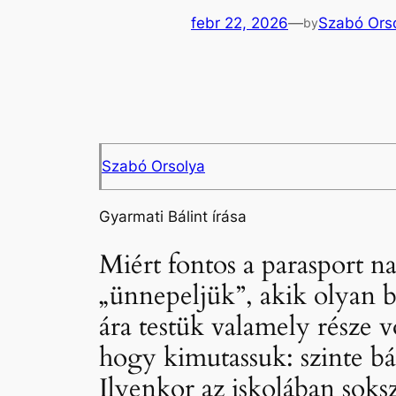
febr 22, 2026
—
Szabó Ors
by
Szabó Orsolya
Gyarmati Bálint írása
Miért fontos a parasport n
„ünnepeljük”, akik olyan 
ára testük valamely része v
hogy kimutassuk: szinte bá
Ilyenkor az iskolában soks