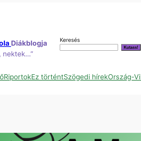
Keresés
kola
Diákblogja
Kutass!
k, nektek…”
ő
Riportok
Ez történt
Szögedi hírek
Ország-Vi