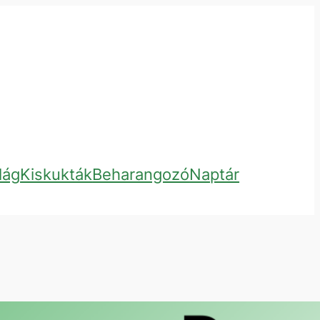
lág
Kiskukták
Beharangozó
Naptár