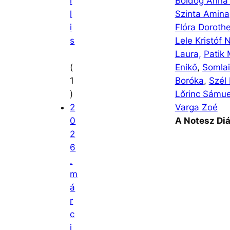
i
Boldog Anna
l
Szinta Amina
i
Flóra Doroth
s
Lele Kristóf 
Laura,
Patik
(
Enikő
,
Somlai
1
Boróka
,
Szél 
)
Lőrinc Sámue
2
Varga Zoé
0
A Notesz Diá
2
6
.
m
á
r
c
i