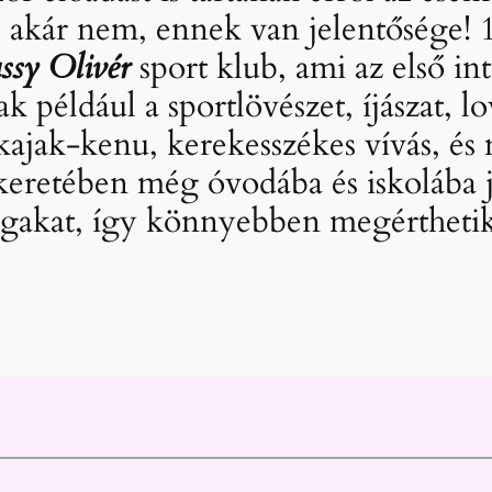
k, akár nem, ennek van jelentősége! 
ssy Olivér
sport klub, ami az első in
ak például a sportlövészet, íjászat, l
, kajak-kenu, kerekesszékes vívás, é
retében még óvodába és iskolába j
tágakat, így könnyebben megérthetik