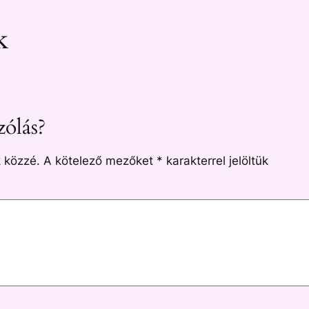
k
ólás?
 közzé.
A kötelező mezőket
*
karakterrel jelöltük