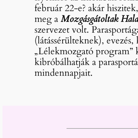
február 22-e? akár hiszite
meg a
Mozgásgátoltak Hala
szervezet volt. Parasportág
(látássérülteknek), evezés
„Lélekmozgató program” ke
kibróbálhatják a paraspor
mindennapjait.