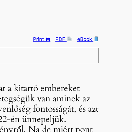
Print 🖨
PDF
eBook
at a kitartó embereket
betegségük van aminek az
yenlőség fontosságát, és azt
 22-én ünnepeljük.
eményről. Na de miért pont