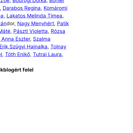
 Zoé
,
Bodrogi Dorka
,
Böhler
,
Darabos Regina
,
Komáromi
ea,
Lakatos Melinda Tímea
,
Nán
dor,
Nagy Menyhért
,
Patik
 Máté
,
Pászti Violetta
,
Rózsa
 Anna Eszter
,
Szalma
Erik
,
Szügyi Hajnalka
,
Tolnay
l
,
Tóth Enikő
,
Tutrai Laura
,
kblogért felel