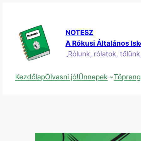
Ugrás
a
tartalomhoz
NOTESZ
A Rókusi Általános Is
„Rólunk, rólatok, tőlün
Kezdőlap
Olvasni jó!
Ünnepek
Töpreng