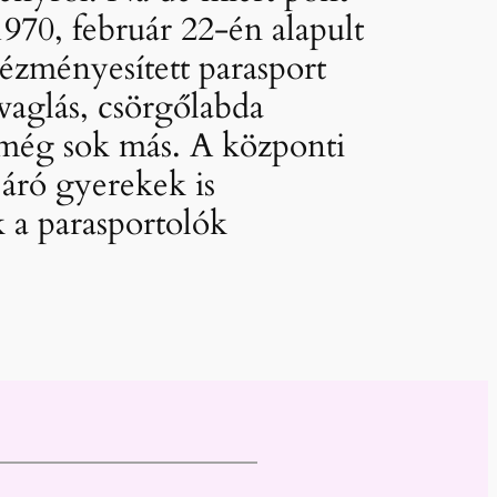
1970, február 22-én alapult
tézményesített parasport
ovaglás, csörgőlabda
s még sok más. A központi
áró gyerekek is
 a parasportolók