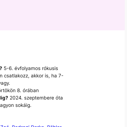
?
5-6. évfolyamos rókusis
n csatlakozz, akkor is, ha 7-
vagy.
rtökön 8. órában
ig?
2024. szeptembere óta
agyon sokáig.