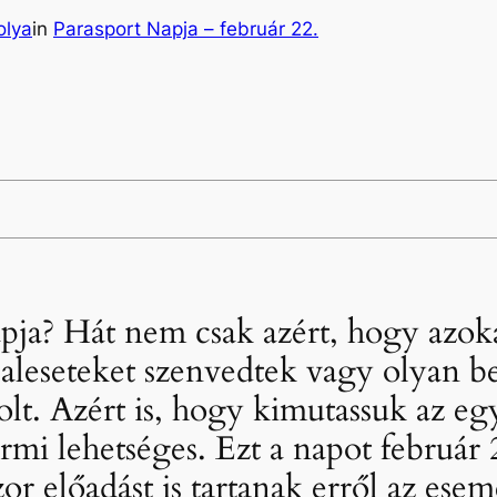
olya
in
Parasport Napja – február 22.
apja? Hát nem csak azért, hogy azok
baleseteket szenvedtek vagy olyan 
olt. Azért is, hogy kimutassuk az eg
rmi lehetséges. Ezt a napot február
zor előadást is tartanak erről az es