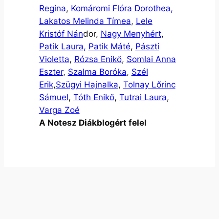
Regina
,
Komáromi Flóra Dorothea,
Lakatos Melinda Tímea
,
Lele
Kristóf Nán
dor,
Nagy Menyhért
,
Patik Laura,
Patik Máté
,
Pászti
Violetta
,
Rózsa Enikő
,
Somlai Anna
Eszter
,
Szalma Boróka
,
Szél
Erik
,
Szügyi Hajnalka
,
Tolnay Lőrinc
Sámuel
,
Tóth Enikő
,
Tutrai Laura
,
Varga Zoé
A Notesz Diákblogért felel