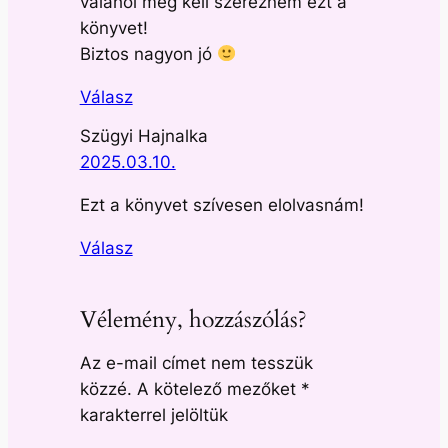
valahol meg kell szereznem ezt a
könyvet!
Biztos nagyon jó
Válasz
Szügyi Hajnalka
2025.03.10.
Ezt a könyvet szívesen elolvasnám!
Válasz
Vélemény, hozzászólás?
Az e-mail címet nem tesszük
közzé.
A kötelező mezőket
*
karakterrel jelöltük