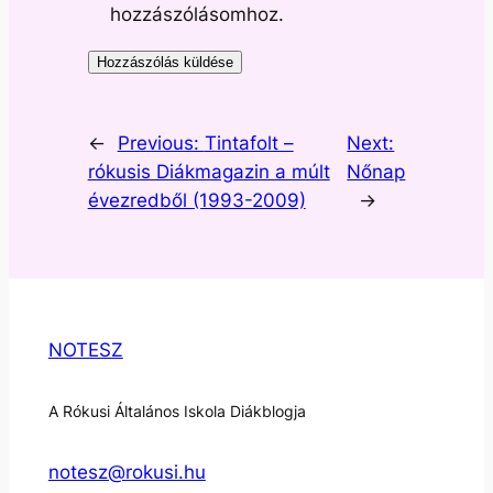
hozzászólásomhoz.
←
Previous:
Tintafolt –
Next:
rókusis Diákmagazin a múlt
Nőnap
évezredből (1993-2009)
→
NOTESZ
A Rókusi Általános Iskola Diákblogja
notesz@rokusi.hu