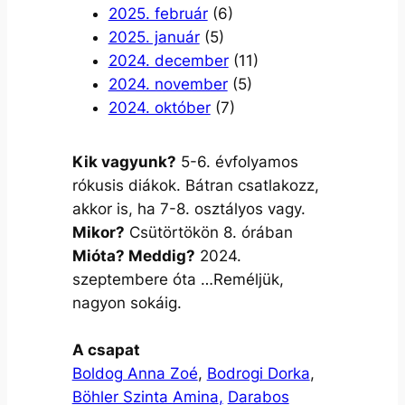
2025. február
(6)
2025. január
(5)
2024. december
(11)
2024. november
(5)
2024. október
(7)
Kik vagyunk?
5-6. évfolyamos
rókusis diákok. Bátran csatlakozz,
akkor is, ha 7-8. osztályos vagy.
Mikor?
Csütörtökön 8. órában
Mióta? Meddig?
2024.
szeptembere óta …Reméljük,
nagyon sokáig.
A csapat
Boldog Anna Zoé
,
Bodrogi Dorka
,
Böhler Szinta Amina
,
Darabos