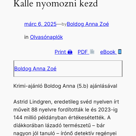
Kalle nyomozni kezd
márc 6, 2025
—
Boldog Anna Zoé
by
in
Olvasónaplók
Print 🖨
PDF
eBook
Boldog Anna Zoé
Krimi-ajánló Boldog Anna (5.b) ajánlásával
Astrid Lindgren, eredetileg svéd nyelven írt
műveit 88 nyelvre fordították le és 2023-ig
144 millió példányban értékesétették. A
diákkorában lázadó természetű – bár
nagyon jól tanuló – írónő detektív regényei