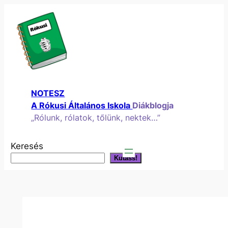
Ugrás
a
tartalomhoz
NOTESZ
A Rókusi Általános Iskola
Diákblogja
„Rólunk, rólatok, tőlünk, nektek…”
Keresés
Kutass!