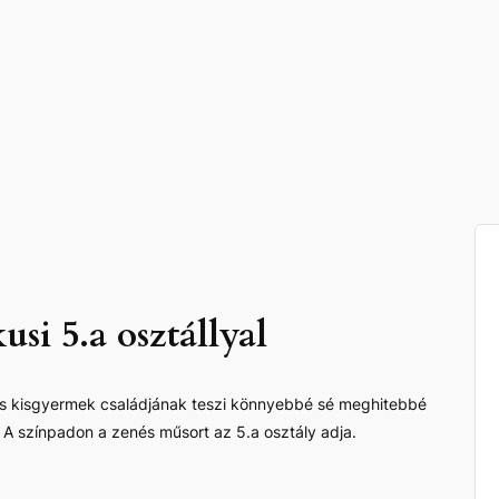
si 5.a osztállyal
usis kisgyermek családjának teszi könnyebbé sé meghitebbé
 A színpadon a zenés műsort az 5.a osztály adja.