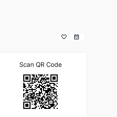
favorite_border
Scan QR Code