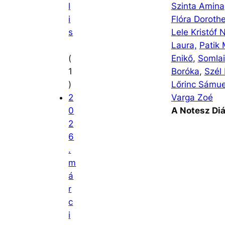
l
Szinta Amina
i
Flóra Doroth
s
Lele Kristóf 
Laura,
Patik
(
Enikő
,
Somlai
1
Boróka
,
Szél 
)
Lőrinc Sámue
2
Varga Zoé
0
A Notesz Diá
2
6
.
m
á
r
c
i