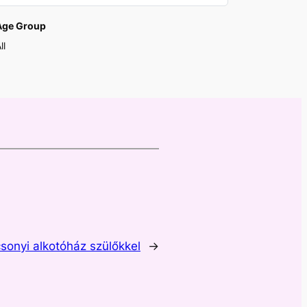
Age Group
ll
sonyi alkotóház szülőkkel
→