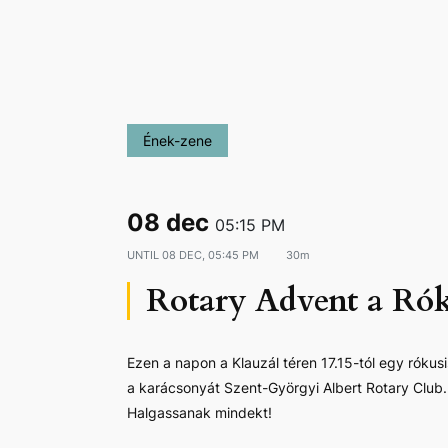
Ének-zene
08 dec
05:15 PM
UNTIL
08 DEC, 05:45 PM
30m
Rotary Advent a Róku
Ezen a napon a Klauzál téren 17.15-tól egy rók
a karácsonyát Szent-Györgyi Albert Rotary Club.
Halgassanak mindekt!