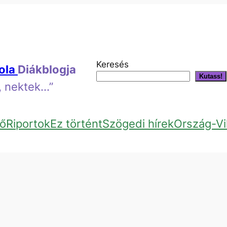
Keresés
kola
Diákblogja
Kutass!
k, nektek…”
ő
Riportok
Ez történt
Szögedi hírek
Ország-Vi