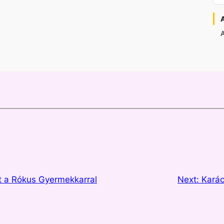
A
t a Rókus Gyermekkarral
Next:
Karác