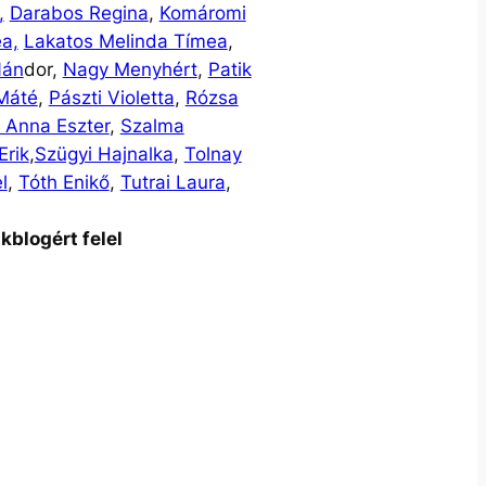
,
Darabos Regina
,
Komáromi
ea,
Lakatos Melinda Tímea
,
Nán
dor,
Nagy Menyhért
,
Patik
 Máté
,
Pászti Violetta
,
Rózsa
 Anna Eszter
,
Szalma
Erik
,
Szügyi Hajnalka
,
Tolnay
l
,
Tóth Enikő
,
Tutrai Laura
,
kblogért felel