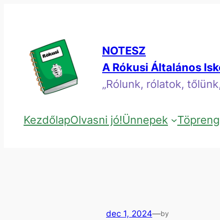
Ugrás
a
tartalomhoz
NOTESZ
A Rókusi Általános Is
„Rólunk, rólatok, tőlün
Kezdőlap
Olvasni jó!
Ünnepek
Töpreng
dec 1, 2024
—
by