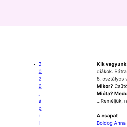
2
Kik vagyunk
0
diákok. Bátra
2
8. osztályos 
6
Mikor?
Csütö
.
Mióta? Medd
á
…Reméljük, n
p
r
A csapat
i
Boldog Anna