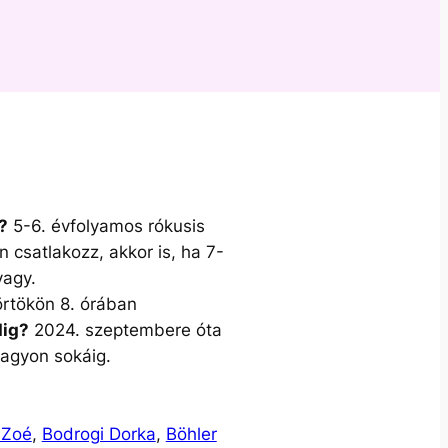
?
5-6. évfolyamos rókusis
n csatlakozz, akkor is, ha 7-
vagy.
rtökön 8. órában
ig?
2024. szeptembere óta
agyon sokáig.
 Zoé
,
Bodrogi Dorka
,
Böhler