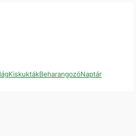
lág
Kiskukták
Beharangozó
Naptár