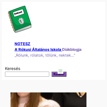
Ugrás
a
tartalomhoz
NOTESZ
A Rókusi Általános Iskola
Diákblogja
„Rólunk, rólatok, tőlünk, nektek…”
Keresés
Kutass!