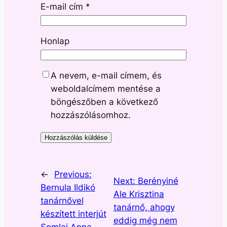
E-mail cím
*
Honlap
A nevem, e-mail címem, és
weboldalcímem mentése a
böngészőben a következő
hozzászólásomhoz.
←
Previous:
Next:
Berényiné
Bernula Ildikó
Ale Krisztina
tanárnővel
tanárnő, ahogy
készített interjút
eddig még nem
Somlai Anna