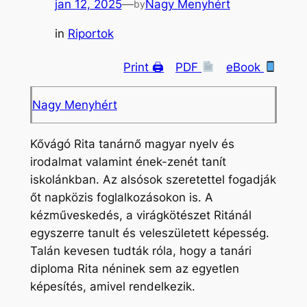
jan 12, 2025
—
Nagy Menyhért
by
in
Riportok
Print 🖨
PDF
eBook
Nagy Menyhért
Kővágó Rita tanárnő magyar nyelv és
irodalmat valamint ének-zenét tanít
iskolánkban. Az alsósok szeretettel fogadják
őt napközis foglalkozásokon is. A
kézműveskedés, a virágkötészet Ritánál
egyszerre tanult és veleszületett képesség.
Talán kevesen tudták róla, hogy a tanári
diploma Rita néninek sem az egyetlen
képesítés, amivel rendelkezik.