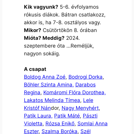
Kik vagyunk?
5-6. évfolyamos
rókusis diákok. Bátran csatlakozz,
akkor is, ha 7-8. osztályos vagy.
Mikor?
Csütörtökön 8. órában
Mióta? Meddig?
2024.
szeptembere óta …Reméljük,
nagyon sokáig.
A csapat
Boldog Anna Zoé
,
Bodrogi Dorka
,
Böhler Szinta Amina
,
Darabos
Regina
,
Komáromi Flóra Dorothea,
Lakatos Melinda Tímea
,
Lele
Kristóf Nán
dor,
Nagy Menyhért
,
Patik Laura,
Patik Máté
,
Pászti
Violetta
,
Rózsa Enikő
,
Somlai Anna
Eszter
,
Szalma Boróka
,
Szél