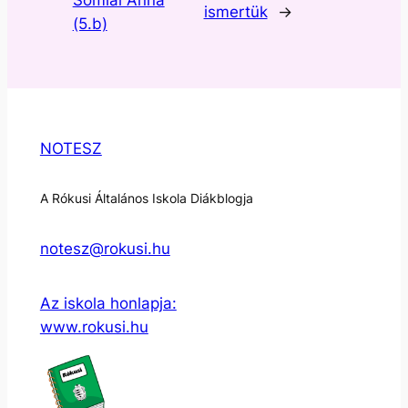
ismertük
→
(5.b)
NOTESZ
A Rókusi Általános Iskola Diákblogja
notesz@rokusi.hu
Az iskola honlapja:
www.rokusi.hu