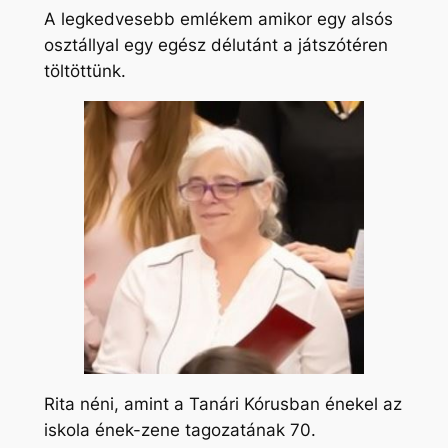
A legkedvesebb emlékem amikor egy alsós
osztállyal egy egész délutánt a játszótéren
töltöttünk.
Rita néni, amint a Tanári Kórusban énekel az
iskola ének-zene tagozatának 70.