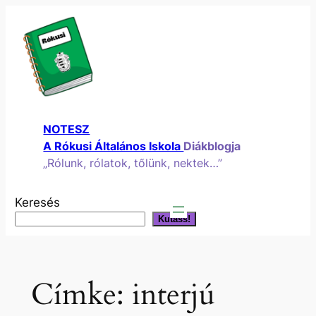
Ugrás
a
tartalomhoz
NOTESZ
A Rókusi Általános Iskola
Diákblogja
„Rólunk, rólatok, tőlünk, nektek…”
Keresés
Kutass!
Címke:
interjú