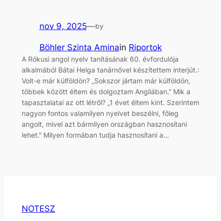
nov 9, 2025
—
by
Böhler Szinta Amina
in
Riportok
A Rókusi angol nyelv tanításának 60. évfordulója
alkalmából Bátai Helga tanárnővel készítettem interjút.:
Volt-e már külföldön? „Sokszor jártam már külföldön,
többek között éltem és dolgoztam Angliában.” Mik a
tapasztalatai az ott létről? „1 évet éltem kint. Szerintem
nagyon fontos valamilyen nyelvet beszélni, főleg
angolt, mivel azt bármilyen országban hasznosítani
lehet.” Milyen formában tudja hasznosítani a…
NOTESZ