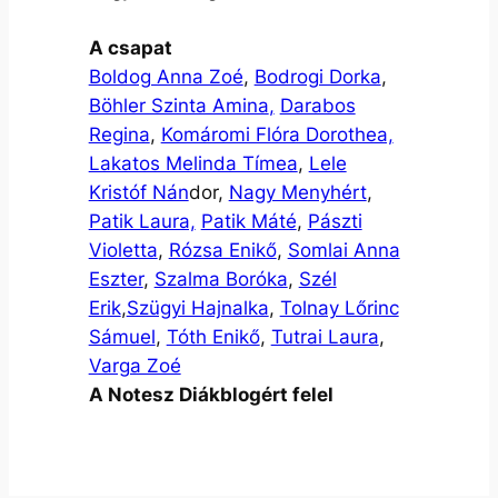
A csapat
Boldog Anna Zoé
,
Bodrogi Dorka
,
Böhler Szinta Amina
,
Darabos
Regina
,
Komáromi Flóra Dorothea,
Lakatos Melinda Tímea
,
Lele
Kristóf Nán
dor,
Nagy Menyhért
,
Patik Laura,
Patik Máté
,
Pászti
Violetta
,
Rózsa Enikő
,
Somlai Anna
Eszter
,
Szalma Boróka
,
Szél
Erik
,
Szügyi Hajnalka
,
Tolnay Lőrinc
Sámuel
,
Tóth Enikő
,
Tutrai Laura
,
Varga Zoé
A Notesz Diákblogért felel