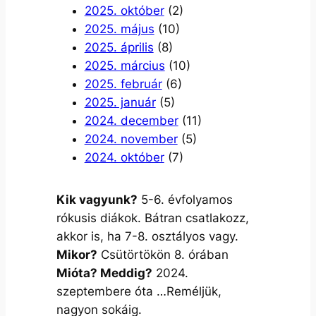
2025. október
(2)
2025. május
(10)
2025. április
(8)
2025. március
(10)
2025. február
(6)
2025. január
(5)
2024. december
(11)
2024. november
(5)
2024. október
(7)
Kik vagyunk?
5-6. évfolyamos
rókusis diákok. Bátran csatlakozz,
akkor is, ha 7-8. osztályos vagy.
Mikor?
Csütörtökön 8. órában
Mióta? Meddig?
2024.
szeptembere óta …Reméljük,
nagyon sokáig.