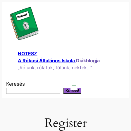
Ugrás
a
tartalomhoz
NOTESZ
A Rókusi Általános Iskola
Diákblogja
„Rólunk, rólatok, tőlünk, nektek…”
Keresés
Kutass!
Register