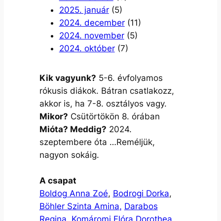
2025. január
(5)
2024. december
(11)
2024. november
(5)
2024. október
(7)
Kik vagyunk?
5-6. évfolyamos
rókusis diákok. Bátran csatlakozz,
akkor is, ha 7-8. osztályos vagy.
Mikor?
Csütörtökön 8. órában
Mióta? Meddig?
2024.
szeptembere óta …Reméljük,
nagyon sokáig.
A csapat
Boldog Anna Zoé
,
Bodrogi Dorka
,
Böhler Szinta Amina
,
Darabos
Regina
,
Komáromi Flóra Dorothea,